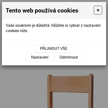
Tento web používá cookies
×
KONTAKTUJTE NÁS
KONTAKTUJTE NÁS
+420
607 909 24
ekona.casla
Vaše soukromí je důležité. Můžete si vybrat z nastavení
»
»
Úvodní stránka
Školy, školky
Drobný nábytek
cookies níže.
»
Stupínek pro židličku
Stupínek pro židličku
PŘIJMOUT VŠE
Nastavení
Odmítnout