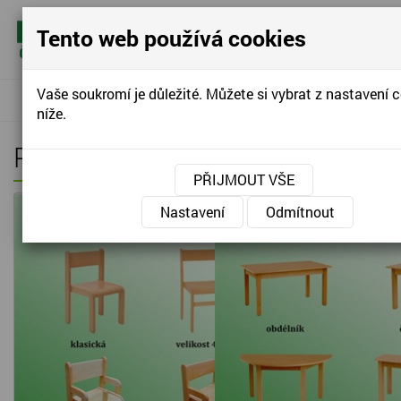
Tento web používá cookies
KONTAKTUJTE NÁS
KONTAKTUJTE NÁS
+420
607 909 24
ekona.casla
Vaše soukromí je důležité. Můžete si vybrat z nastavení 
»
Prospekty
Úvodní stránka
níže.
Prospekty
PŘIJMOUT VŠE
Nastavení
Odmítnout