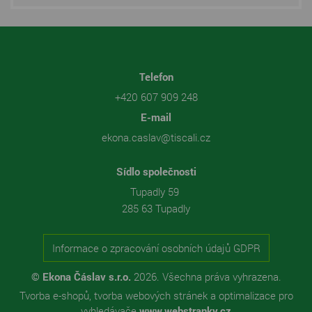
Telefon
+420 607 909 248
E-mail
ekona.caslav@tiscali.cz
Sídlo společnosti
Tupadly 59
285 63 Tupadly
Informace o zpracování osobních údajů GDPR
© Ekona Čáslav s.r.o.
2026. Všechna práva vyhrazena.
Tvorba e-shopů
,
tvorba webových stránek
a
optimalizace pro
vyhledávače
www.webstranky.cz